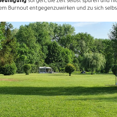
leunigung
sorgen, die Zeit selbst spüren und ni
dem Burnout entgegenzuwirken und zu sich selbst 