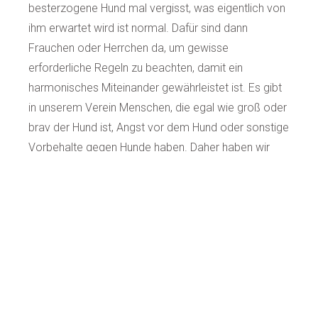
besterzogene Hund mal vergisst, was eigentlich von
ihm erwartet wird ist normal. Dafür sind dann
Frauchen oder Herrchen da, um gewisse
erforderliche Regeln zu beachten, damit ein
harmonisches Miteinander gewährleistet ist. Es gibt
in unserem Verein Menschen, die egal wie groß oder
brav der Hund ist, Angst vor dem Hund oder sonstige
Vorbehalte gegen Hunde haben. Daher haben wir
einige Regeln aufgestellt, die jeder vernünftige
Hundehalter/in in Eigenverantwortung einsehen wird
und einhalten sollte:
1.Der Platz des Hundes ist am Platz bei Frauchen
oder Herrchen.
2.Der Hund darf nicht alleine rumlaufen.
3.Die Leine an der sich der Hund befindet sollte nur